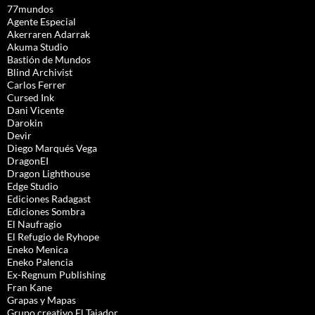
77mundos
Agente Especial
Akerraren Adarrak
Akuma Studio
Bastión de Mundos
Blind Archivist
Carlos Ferrer
Cursed Ink
Dani Vicente
Darokin
Devir
Diego Marqués Vega
DragonEI
Dragon Lighthouse
Edge Studio
Ediciones Radagast
Ediciones Sombra
El Naufragio
El Refugio de Ryhope
Eneko Menica
Eneko Palencia
Ex-Regnum Publishing
Fran Kane
Grapas y Mapas
Grupo creativo El Tajador