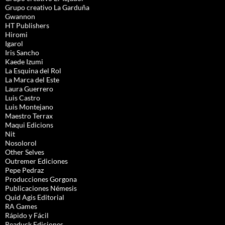
Grupo creativo La Garduña
Gwannon
HT Publishers
Hiromi
Igarol
Iris Sancho
Kaede Izumi
La Esquina del Rol
La Marca del Este
Laura Guerrero
Luis Castro
Luis Montejano
Maestro Terrax
Maqui Edicions
Nit
Nosolorol
Other Selves
Outremer Ediciones
Pepe Pedraz
Producciones Gorgona
Publicaciones Némesis
Quid Agis Editorial
RA Games
Rápido y Fácil
Readuck Ediciones