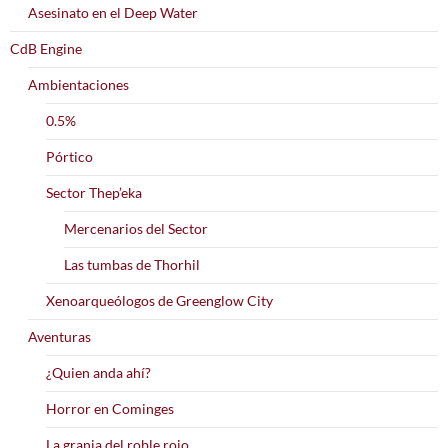
Asesinato en el Deep Water
CdB Engine
Ambientaciones
0.5%
Pórtico
Sector Thep’eka
Mercenarios del Sector
Las tumbas de Thorhil
Xenoarqueólogos de Greenglow City
Aventuras
¿Quien anda ahí?
Horror en Cominges
La granja del roble rojo