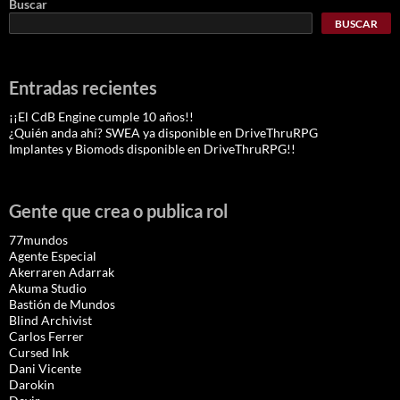
Buscar
BUSCAR
Entradas recientes
¡¡El CdB Engine cumple 10 años!!
¿Quién anda ahí? SWEA ya disponible en DriveThruRPG
Implantes y Biomods disponible en DriveThruRPG!!
Gente que crea o publica rol
77mundos
Agente Especial
Akerraren Adarrak
Akuma Studio
Bastión de Mundos
Blind Archivist
Carlos Ferrer
Cursed Ink
Dani Vicente
Darokin