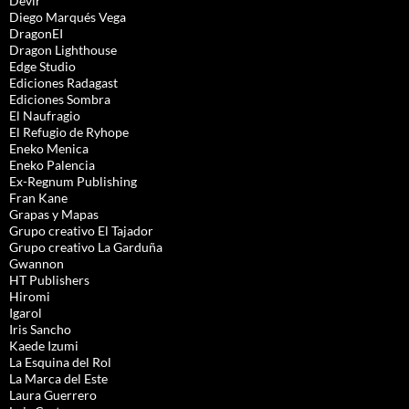
Devir
Diego Marqués Vega
DragonEI
Dragon Lighthouse
Edge Studio
Ediciones Radagast
Ediciones Sombra
El Naufragio
El Refugio de Ryhope
Eneko Menica
Eneko Palencia
Ex-Regnum Publishing
Fran Kane
Grapas y Mapas
Grupo creativo El Tajador
Grupo creativo La Garduña
Gwannon
HT Publishers
Hiromi
Igarol
Iris Sancho
Kaede Izumi
La Esquina del Rol
La Marca del Este
Laura Guerrero