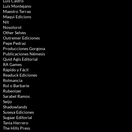
Luis Castro
Luis Montejano
Maestro Terrax
Maqui Edicions
Nit
Nosolorol
Other Selves
Outremer Ediciones
Pepe Pedraz
Producciones Gorgona
Publicaciones Némesis
Quid Agis Editorial
RA Games
Rápido y Fácil
Readuck Ediciones
Rolmancia
Rol o Barbarie
Rubenizer
Sarabel Ramos
Seijo
Shadowlands
Suseya Ediciones
Sugaar Editorial
Tania Herrero
The Hills Press