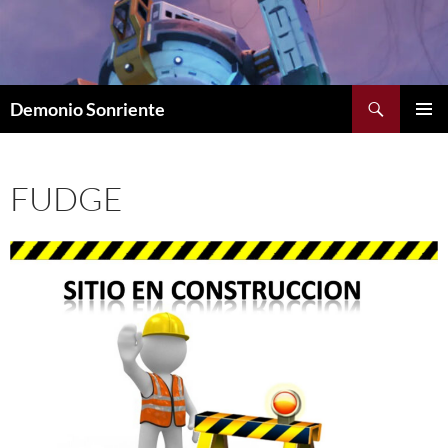
Saltar
al
contenido
Buscar
Demonio Sonriente
MENÚ
PRINCI
FUDGE