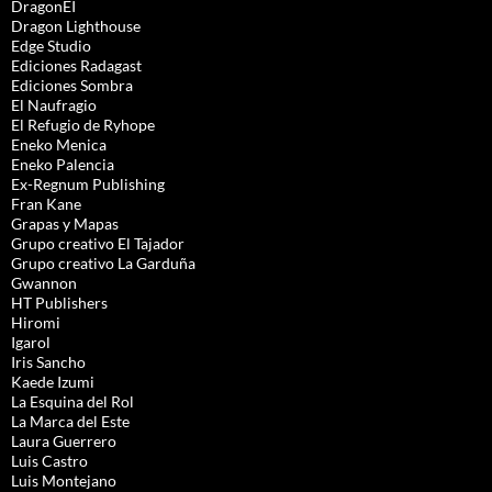
DragonEI
Dragon Lighthouse
Edge Studio
Ediciones Radagast
Ediciones Sombra
El Naufragio
El Refugio de Ryhope
Eneko Menica
Eneko Palencia
Ex-Regnum Publishing
Fran Kane
Grapas y Mapas
Grupo creativo El Tajador
Grupo creativo La Garduña
Gwannon
HT Publishers
Hiromi
Igarol
Iris Sancho
Kaede Izumi
La Esquina del Rol
La Marca del Este
Laura Guerrero
Luis Castro
Luis Montejano