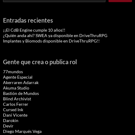
Entradas recientes
¡¡El CdB Engine cumple 10 años!!
¿Quién anda ahí? SWEA ya disponible en DriveThruRPG
Implantes y Biomods disponible en DriveThruRPG!!
Gente que crea o publica rol
77mundos
Agente Especial
Akerraren Adarrak
Akuma Studio
Bastión de Mundos
Blind Archivist
Carlos Ferrer
Cursed Ink
Dani Vicente
Darokin
Devir
Diego Marqués Vega