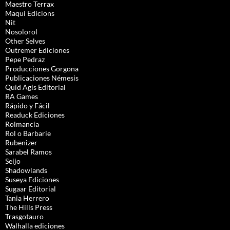
Maestro Terrax
Maqui Edicions
Nit
Nosolorol
Other Selves
Outremer Ediciones
Pepe Pedraz
Producciones Gorgona
Publicaciones Némesis
Quid Agis Editorial
RA Games
Rápido y Fácil
Readuck Ediciones
Rolmancia
Rol o Barbarie
Rubenizer
Sarabel Ramos
Seijo
Shadowlands
Suseya Ediciones
Sugaar Editorial
Tania Herrero
The Hills Press
Trasgotauro
Walhalla ediciones