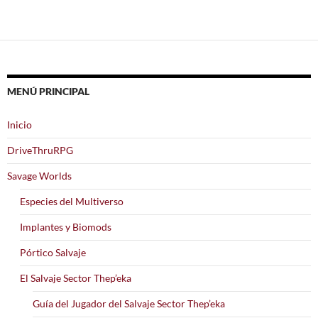
a
las
entradas
MENÚ PRINCIPAL
Inicio
DriveThruRPG
Savage Worlds
Especies del Multiverso
Implantes y Biomods
Pórtico Salvaje
El Salvaje Sector Thep’eka
Guía del Jugador del Salvaje Sector Thep’eka