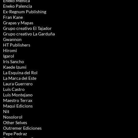
Eneko Menica
Eneko Palencia
Ex-Regnum Publishing
Fran Kane
Grapas y Mapas
Grupo creativo El Tajador
Grupo creativo La Garduña
Gwannon
HT Publishers
Hiromi
Igarol
Iris Sancho
Kaede Izumi
La Esquina del Rol
La Marca del Este
Laura Guerrero
Luis Castro
Luis Montejano
Maestro Terrax
Maqui Edicions
Nit
Nosolorol
Other Selves
Outremer Ediciones
Pepe Pedraz