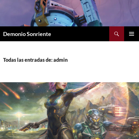
Saltar
al
contenido
Buscar
Demonio Sonriente
MENÚ
PRINCI
Todas las entradas de: admin