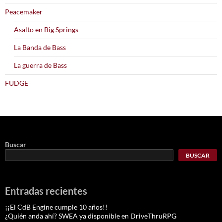
Peacemaker
Asalto en Big Springs
La Banda de Bass
La guerra de Bass
FUDGE
Buscar
BUSCAR
Entradas recientes
¡¡El CdB Engine cumple 10 años!!
¿Quién anda ahí? SWEA ya disponible en DriveThruRPG