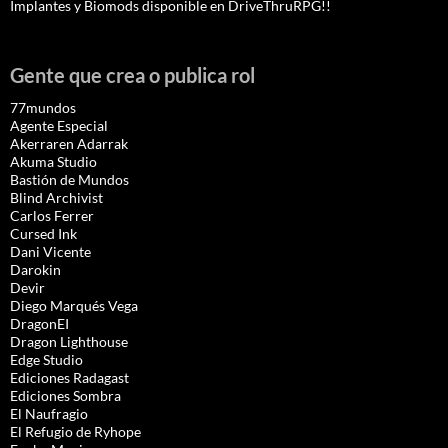
Implantes y Biomods disponible en DriveThruRPG!!
Gente que crea o publica rol
77mundos
Agente Especial
Akerraren Adarrak
Akuma Studio
Bastión de Mundos
Blind Archivist
Carlos Ferrer
Cursed Ink
Dani Vicente
Darokin
Devir
Diego Marqués Vega
DragonEI
Dragon Lighthouse
Edge Studio
Ediciones Radagast
Ediciones Sombra
El Naufragio
El Refugio de Ryhope